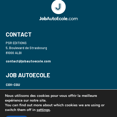
CONTACT
PSR EDITIONS
5, Boulevard de Strasbourg
81000 ALBI
contact@jobautoecole.com
JOB AUTOECOLE
CGV-CGU
Politique de confidentialité-RGPD
Nous utilisons des cookies pour vous offrir la meilleure
expérience sur notre site.
Mentions légales
You can find out more about which cookies we are using or
switch them off in
settings
.
Gecaser B / 2 Roues