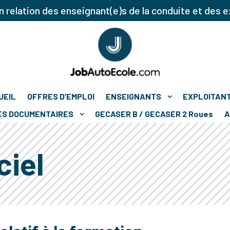
 relation des enseignant(e)s de la conduite et des e
UEIL
OFFRES D’EMPLOI
ENSEIGNANTS
EXPLOITAN
ES DOCUMENTAIRES
GECASER B / GECASER 2 Roues
A
ciel