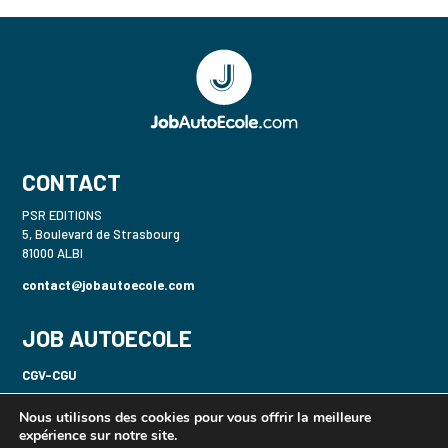
CONTACT
PSR EDITIONS
5, Boulevard de Strasbourg
81000 ALBI
contact@jobautoecole.com
JOB AUTOECOLE
CGV-CGU
Politique de confidentialité-RGPD
Nous utilisons des cookies pour vous offrir la meilleure
expérience sur notre site.
Mentions légales