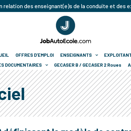
 relation des enseignant(e)s de la conduite et des e
UEIL
OFFRES D’EMPLOI
ENSEIGNANTS
EXPLOITAN
ES DOCUMENTAIRES
GECASER B / GECASER 2 Roues
A
ciel