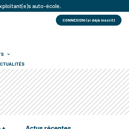
xploitant(e)s auto-école.
CONNEXION (si déjà inscrit)
TS
CTUALITÉS
Actus récentes