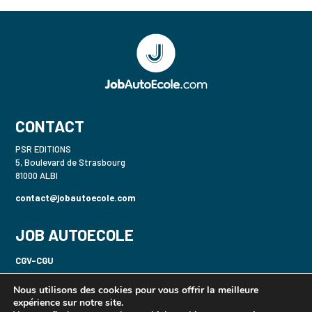
CONTACT
PSR EDITIONS
5, Boulevard de Strasbourg
81000 ALBI
contact@jobautoecole.com
JOB AUTOECOLE
CGV-CGU
Politique de confidentialité-RGPD
Nous utilisons des cookies pour vous offrir la meilleure
expérience sur notre site.
Mentions légales