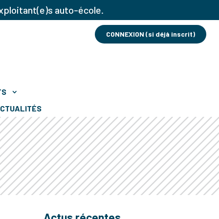
xploitant(e)s auto-école.
CONNEXION (si déjà inscrit)
TS
CTUALITÉS
Actus récentes