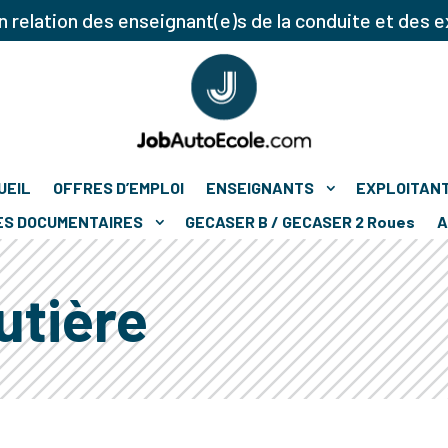
 relation des enseignant(e)s de la conduite et des e
UEIL
OFFRES D’EMPLOI
ENSEIGNANTS
EXPLOITAN
ES DOCUMENTAIRES
GECASER B / GECASER 2 Roues
A
utière