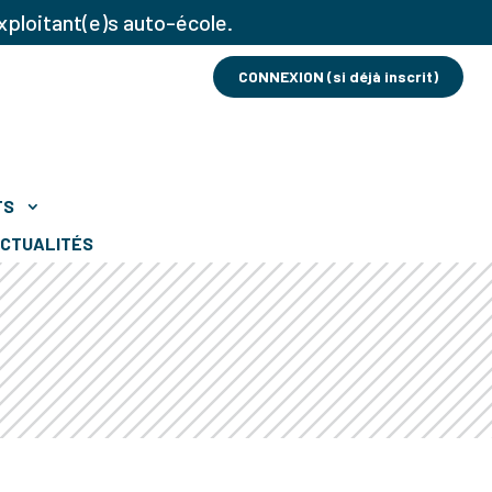
xploitant(e)s auto-école.
CONNEXION (si déjà inscrit)
TS
CTUALITÉS