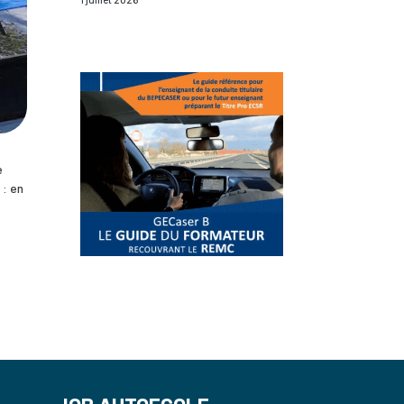
e
 : en