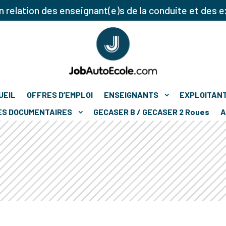
 relation des enseignant(e)s de la conduite et des e
UEIL
OFFRES D’EMPLOI
ENSEIGNANTS
EXPLOITAN
ES DOCUMENTAIRES
GECASER B / GECASER 2 Roues
A