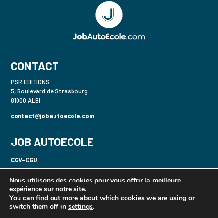
CONTACT
PSR EDITIONS
5, Boulevard de Strasbourg
81000 ALBI
contact@jobautoecole.com
JOB AUTOECOLE
CGV-CGU
Politique de confidentialité-RGPD
Nous utilisons des cookies pour vous offrir la meilleure
expérience sur notre site.
Mentions légales
You can find out more about which cookies we are using or
switch them off in
settings
.
Gecaser B / 2 Roues