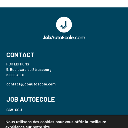
CONTACT
PSR EDITIONS
5, Boulevard de Strasbourg
81000 ALBI
contact@jobautoecole.com
JOB AUTOECOLE
CGV-CGU
Politique de confidentialité-RGPD
Nous utilisons des cookies pour vous offrir la meilleure
expérience sur notre site.
Mentions légales