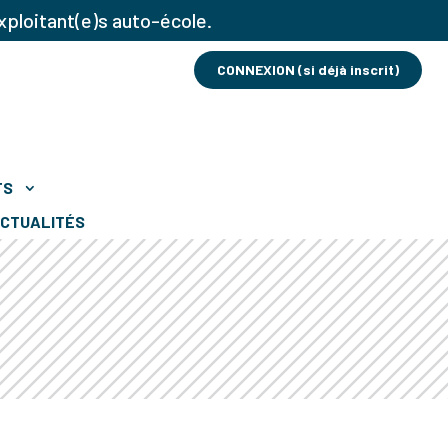
xploitant(e)s auto-école.
CONNEXION (si déjà inscrit)
TS
CTUALITÉS