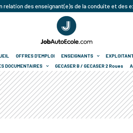
 relation des enseignant(e)s de la conduite et des e
UEIL
OFFRES D’EMPLOI
ENSEIGNANTS
EXPLOITAN
ES DOCUMENTAIRES
GECASER B / GECASER 2 Roues
A