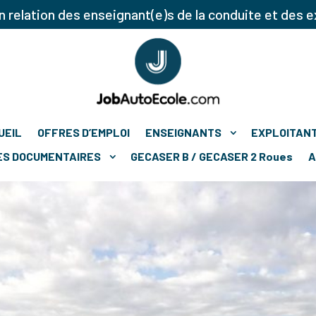
 relation des enseignant(e)s de la conduite et des e
UEIL
OFFRES D’EMPLOI
ENSEIGNANTS
EXPLOITAN
ES DOCUMENTAIRES
GECASER B / GECASER 2 Roues
A