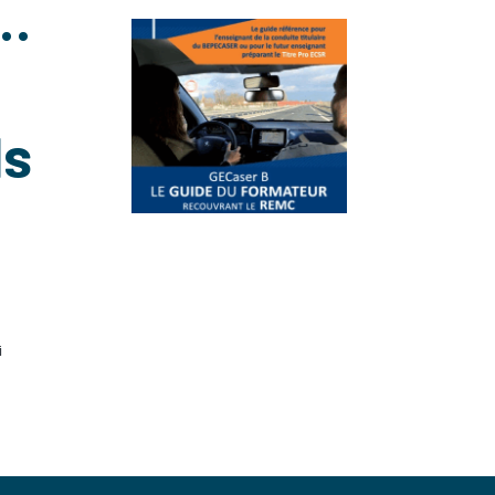
s…
ds
i