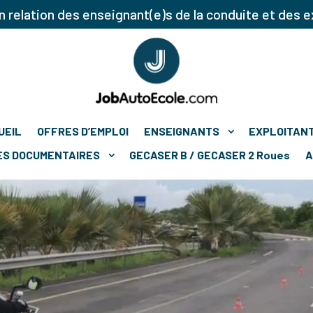
 relation des enseignant(e)s de la conduite et des e
UEIL
OFFRES D’EMPLOI
ENSEIGNANTS
EXPLOITAN
ES DOCUMENTAIRES
GECASER B / GECASER 2 Roues
A