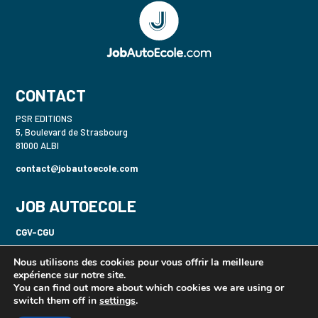
CONTACT
PSR EDITIONS
5, Boulevard de Strasbourg
81000 ALBI
contact@jobautoecole.com
JOB AUTOECOLE
CGV-CGU
Politique de confidentialité-RGPD
Nous utilisons des cookies pour vous offrir la meilleure
expérience sur notre site.
Mentions légales
You can find out more about which cookies we are using or
switch them off in
settings
.
Gecaser B / 2 Roues