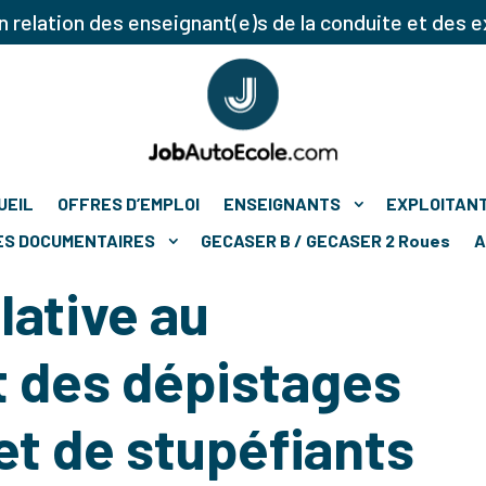
 relation des enseignant(e)s de la conduite et des e
UEIL
OFFRES D’EMPLOI
ENSEIGNANTS
EXPLOITAN
ES DOCUMENTAIRES
GECASER B / GECASER 2 Roues
A
lative au
 des dépistages
et de stupéfiants