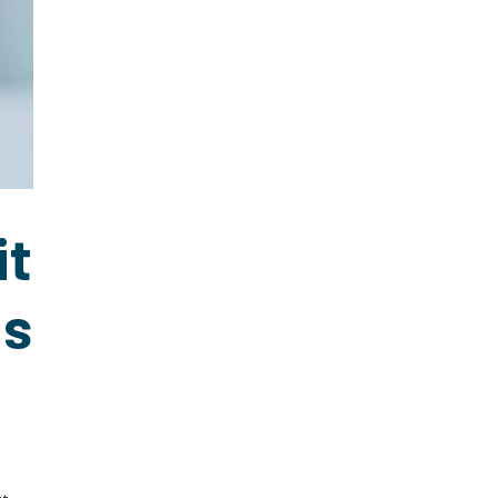
it
us