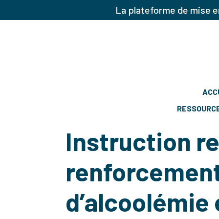
La plateforme de mise en
ACC
RESSOURC
Instruction re
renforcement
d’alcoolémie 