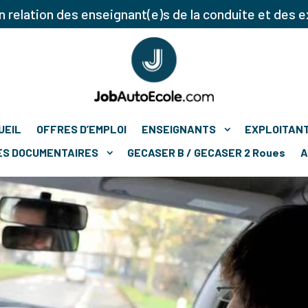
 relation des enseignant(e)s de la conduite et des e
UEIL
OFFRES D’EMPLOI
ENSEIGNANTS
EXPLOITAN
ES DOCUMENTAIRES
GECASER B / GECASER 2 Roues
A