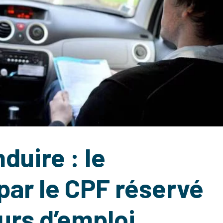
duire : le
ar le CPF réservé
rs d’emploi