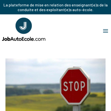
La plateforme de mise en relation des enseignant(e)s de la
conduite et des exploitant(e)s auto-école.