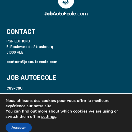
CONTACT
PSR EDITIONS
5, Boulevard de Strasbourg
81000 ALBI
contact@jobautoecole.com
JOB AUTOECOLE
CGV-CGU
Politique de confidentialité-RGPD
Nous utilisons des cookies pour vous offrir la meilleure
expérience sur notre site.
Mentions légales
You can find out more about which cookies we are using or
switch them off in
settings
.
Gecaser B / 2 Roues
Accepter
© JOBAUTOECOLE.COM | Design
www.belusage.fr