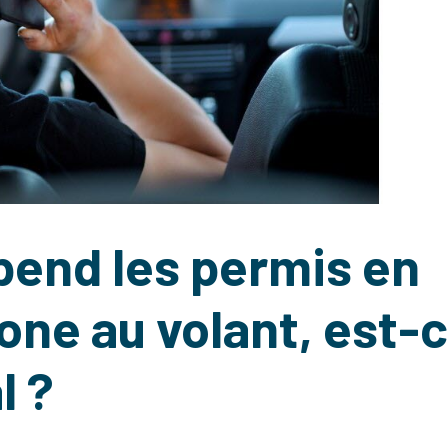
pend les permis en
one au volant, est-
l ?