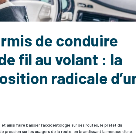
ermis de conduire
e fil au volant : la
osition radicale d’u
 et ainsi faire baisser l’accidentologie sur ses routes, le préfet du
 pression sur les usagers de la route, en brandissant la menace d’une…