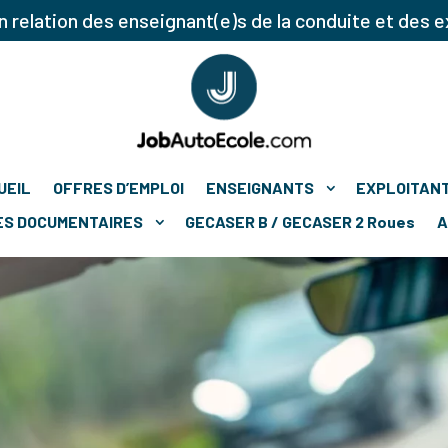
 relation des enseignant(e)s de la conduite et des e
UEIL
OFFRES D’EMPLOI
ENSEIGNANTS
EXPLOITAN
ES DOCUMENTAIRES
GECASER B / GECASER 2 Roues
A