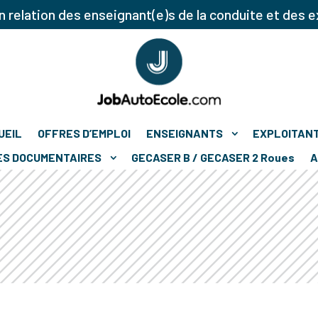
 relation des enseignant(e)s de la conduite et des e
UEIL
OFFRES D’EMPLOI
ENSEIGNANTS
EXPLOITAN
ES DOCUMENTAIRES
GECASER B / GECASER 2 Roues
A