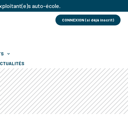
xploitant(e)s auto-école.
CONNEXION (si déjà inscrit)
TS
CTUALITÉS