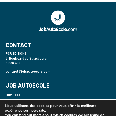
CONTACT
PSR EDITIONS
5, Boulevard de Strasbourg
81000 ALBI
contact@jobautoecole.com
JOB AUTOECOLE
CGV-CGU
Politique de confidentialité-RGPD
Nous utilisons des cookies pour vous offrir la meilleure
expérience sur notre site.
Mentions légales
You can find out more about which cookies we are using or