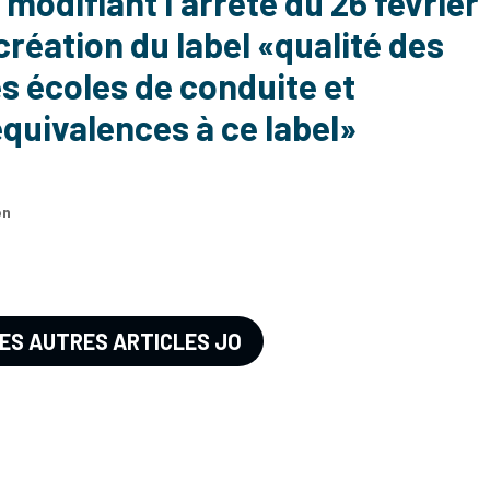
modifiant l’arrêté du 26 février
création du label «qualité des
s écoles de conduite et
quivalences à ce label»
on
LES AUTRES ARTICLES JO