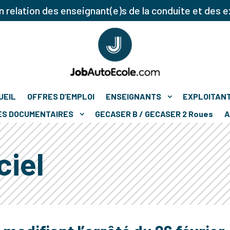
 relation des enseignant(e)s de la conduite et des e
UEIL
OFFRES D’EMPLOI
ENSEIGNANTS
EXPLOITAN
ES DOCUMENTAIRES
GECASER B / GECASER 2 Roues
A
ciel