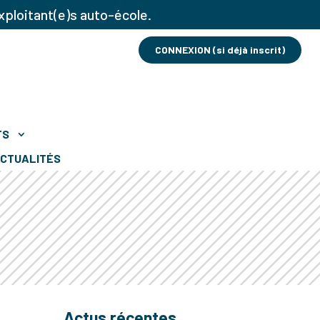
xploitant(e)s auto-école.
CONNEXION (si déjà inscrit)
TS
CTUALITÉS
Actus récentes