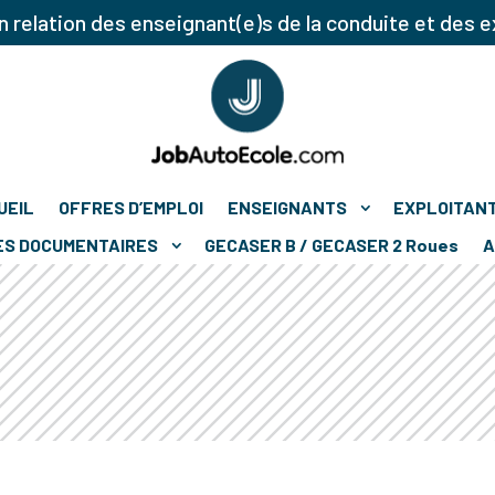
 relation des enseignant(e)s de la conduite et des e
UEIL
OFFRES D’EMPLOI
ENSEIGNANTS
EXPLOITAN
ES DOCUMENTAIRES
GECASER B / GECASER 2 Roues
A