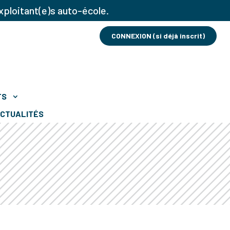
xploitant(e)s auto-école.
CONNEXION (si déjà inscrit)
TS
CTUALITÉS