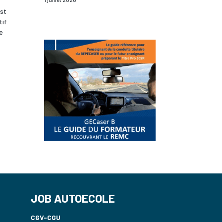
est
tif
re
JOB AUTOECOLE
CGV-CGU