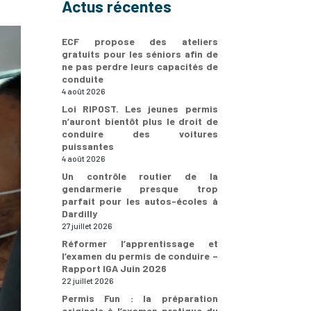
Actus récentes
ECF propose des ateliers
gratuits pour les séniors afin de
ne pas perdre leurs capacités de
conduite
4 août 2026
Loi RIPOST. Les jeunes permis
n’auront bientôt plus le droit de
conduire des voitures
puissantes
4 août 2026
Un contrôle routier de la
gendarmerie presque trop
parfait pour les autos-écoles à
Dardilly
27 juillet 2026
Réformer l’apprentissage et
l’examen du permis de conduire –
Rapport IGA Juin 2026
22 juillet 2026
Permis Fun : la préparation
originale à l’examen pratique du