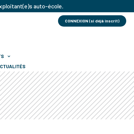
xploitant(e)s auto-école.
CONNEXION (si déjà inscrit)
TS
CTUALITÉS