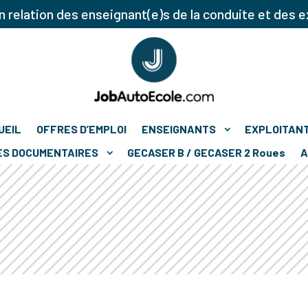
 relation des enseignant(e)s de la conduite et des e
UEIL
OFFRES D’EMPLOI
ENSEIGNANTS
EXPLOITAN
ES DOCUMENTAIRES
GECASER B / GECASER 2 Roues
A