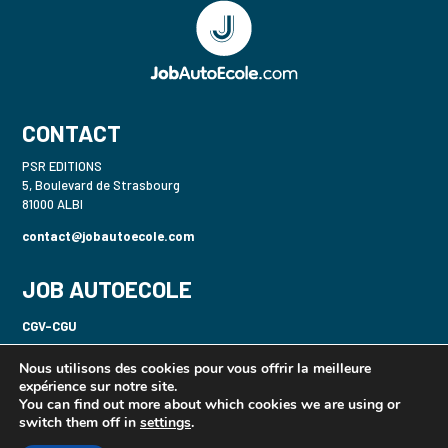
CONTACT
PSR EDITIONS
5, Boulevard de Strasbourg
81000 ALBI
contact@jobautoecole.com
JOB AUTOECOLE
CGV-CGU
Politique de confidentialité-RGPD
Nous utilisons des cookies pour vous offrir la meilleure
expérience sur notre site.
Mentions légales
You can find out more about which cookies we are using or
switch them off in
settings
.
Gecaser B / 2 Roues