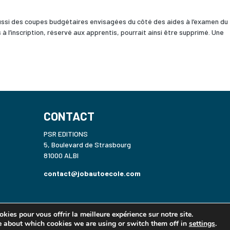
a aussi des coupes budgétaires envisagées du côté des aides à l’examen du
 l’inscription, réservé aux apprentis, pourrait ainsi être supprimé. Une
CONTACT
PSR EDITIONS
5, Boulevard de Strasbourg
81000 ALBI
contact@jobautoecole.com
kies pour vous offrir la meilleure expérience sur notre site.
e about which cookies we are using or switch them off in
settings
.
© JOBAUTOECOLE.COM | Design
www.belusage.fr