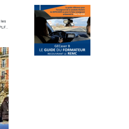
 les
LF...