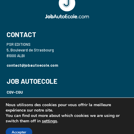
CONTACT
PSR EDITIONS
5, Boulevard de Strasbourg
81000 ALBI
contact@jobautoecole.com
JOB AUTOECOLE
CGV-CGU
Politique de confidentialité-RGPD
Nous utilisons des cookies pour vous offrir la meilleure
expérience sur notre site.
Mentions légales
You can find out more about which cookies we are using or
switch them off in
settings
.
Gecaser B / 2 Roues
Accepter