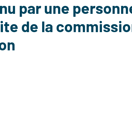
enu par une personn
uite de la commissi
ion