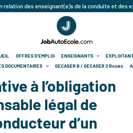
 relation des enseignant(e)s de la conduite et des e
UEIL
OFFRES D’EMPLOI
ENSEIGNANTS
EXPLOITAN
ES DOCUMENTAIRES
GECASER B / GECASER 2 Roues
A
tive à l’obligation
nsable légal de
onducteur d’un