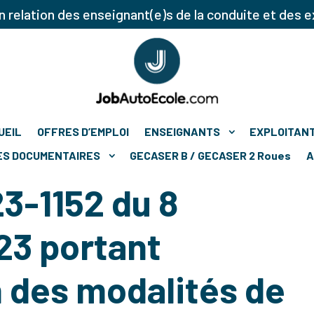
 relation des enseignant(e)s de la conduite et des e
UEIL
OFFRES D’EMPLOI
ENSEIGNANTS
EXPLOITAN
ES DOCUMENTAIRES
GECASER B / GECASER 2 Roues
A
3-1152 du 8
3 portant
n des modalités de